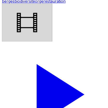
berges
biodiversité
orge
restauration