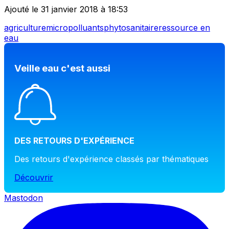
Ajouté le 31 janvier 2018 à 18:53
agriculture
micropolluants
phytosanitaire
ressource en
eau
Veille eau c'est aussi
DES RETOURS D'EXPÉRIENCE
Des retours d'expérience classés par thématiques
Découvrir
Mastodon