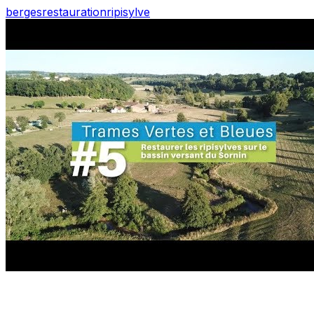
berges
restauration
ripisylve