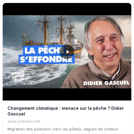
les Monts d'Arrée à la découverte d'une espèce protégée et
emblématique de la bonne santé des cours d'eau : La Mulette
Perlière. Nous allons vous faire découvrir cette espèce et toute
les étapes de son cycle de vie, grâce à Pierrick DURY, salarié
de la FDAAPPMA29. Pierrick est responsable de la pisciculture
du Favot, récemment identifiée comme station nationale de
référence du suivi, de l'élevage et de la réintroduction de
cette espèce menacée.
Changement climatique : menace sur la pêche ? Didier
Gascuel
www.youtube.com
Migration des poissons (vers les pôles), vagues de chaleur