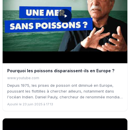
Pourquoi les poissons disparaissent-ils en Europe ?
www.youtube.com
Depuis 1975, les prises de poisson ont diminué en Europe,
poussant les flottilles à chercher ailleurs, notamment dans
l'océan Indien. Daniel Pauly, chercheur de renommée mondiale
explique que la France ne possède plus que 10% de ses
Ajouté le 23 juin 2025 à 17:13
ressources halieutiques d'autrefois. Une situation qui pose
question sur les accords maritimes et la pêche idustrielle.