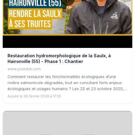
Restauration hydromorphologique de la Saulx, à
Haironville (55) - Phase 1 : Chantier
www.youtube.com
Comment restaurer les fonctionnalités écologiques d’une
rivière salmonicole dégradée, tout en conciliant forts enjeux
écologiques et usages humains ? Les 22 et 23 octobre 2025,
l'Union des Fédérations de Pêche du Bassin Seine-Normandie
Ajouté le 26 février 2026 à 17:25
a suivi le chantier d'un projet de restauration
hydromorphologique de deux bras de la Saulx, lors de sa
traversée de la commune d'Haironville (55). Affluent de la
Marne et rivière de première catégorie piscicole, la Saulx
accueille des espèces piscicoles sensibles aux conditions du
milieu, dont la truite fario, espèce emblématique des rivières