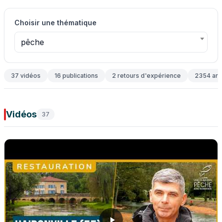
Choisir une thématique
pêche
37 vidéos
16 publications
2 retours d'expérience
2354 arti
Vidéos
37