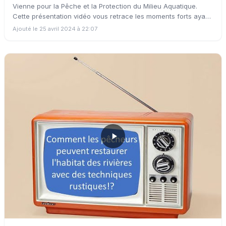
Vienne pour la Pêche et la Protection du Milieu Aquatique.
Cette présentation vidéo vous retrace les moments forts ayant
marqué cette année.
Ajouté le 25 avril 2024 à 22:07