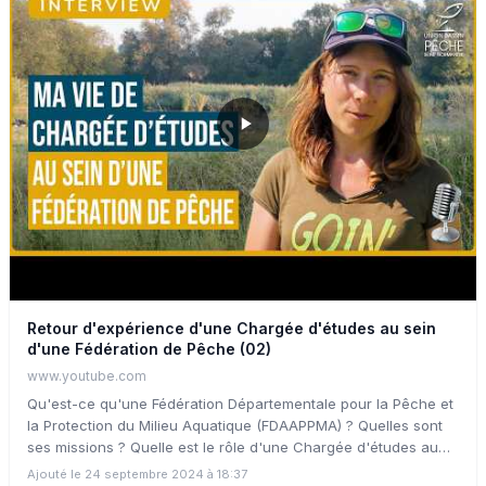
Retour d'expérience d'une Chargée d'études au sein
d'une Fédération de Pêche (02)
www.youtube.com
Qu'est-ce qu'une Fédération Départementale pour la Pêche et
la Protection du Milieu Aquatique (FDAAPPMA) ? Quelles sont
ses missions ? Quelle est le rôle d'une Chargée d'études au
sein d'une Fédération de Pêche ? Quels projets ambitieux ont
Ajouté le 24 septembre 2024 à 18:37