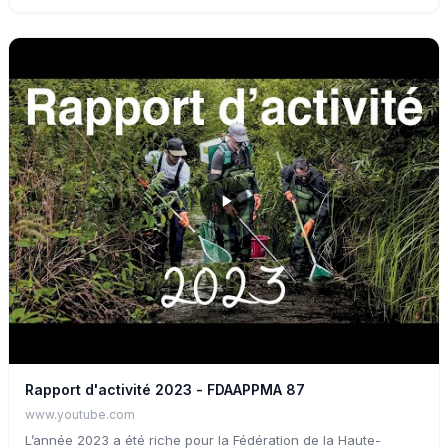
été lancés dans le département cette année pour la
préservation des milieux aquatiques ? Des questions
auxquelles a tenté de répondre Emmanuelle CHEVALLIER,
Chargée d'études au sein de la Fédération de l'Aisne pour la
Pêche et la Protection du Milieu Aquatiques (02).
Rapport d'activité 2023 - FDAAPPMA 87
www.youtube.com
L’année 2023 a été riche pour la Fédération de la Haute-