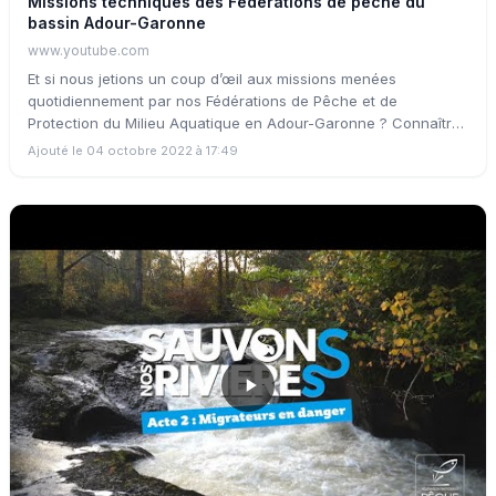
Missions techniques des Fédérations de pêche du
bassin Adour-Garonne
www.youtube.com
Et si nous jetions un coup d’œil aux missions menées
quotidiennement par nos Fédérations de Pêche et de
Protection du Milieu Aquatique en Adour-Garonne ? Connaître
nos cours d'eau, les protéger, les restaurer, s'engager pour
Ajouté le 04 octobre 2022 à 17:49
une cause qui nous tient à cœur !