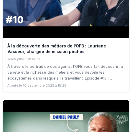
sauvegarder ce patrimoine naturel irremplaçable.
À la découverte des métiers de l’OFB : Lauriane
Vasseur, chargée de mission pêches
www.youtube.com
À travers le portrait de ces agents, l'OFB vous fait découvrir la
variété et la richesse des métiers et vous dévoile les
écosystèmes dans lesquels ils travaillent. Épisode #10 :
Lauriane Vasseur est chargée de mission pêches maritimes
Ajouté le 10 septembre 2025 à 18:25
professionnelles et récréatives dans le Parc naturel marin du
golfe du Lion. Elle accompagne les acteurs de la pêche pour
trouver des solutions d'usage durable.