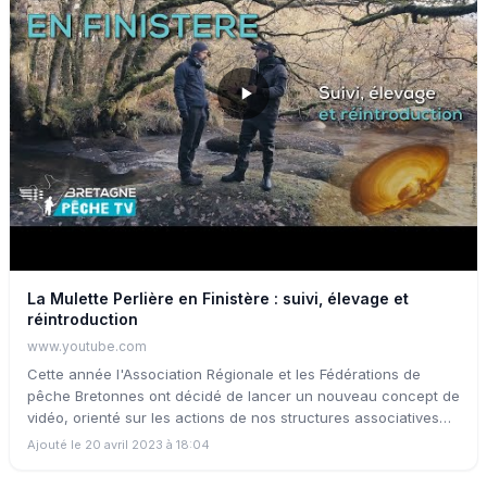
La Mulette Perlière en Finistère : suivi, élevage et
réintroduction
www.youtube.com
Cette année l'Association Régionale et les Fédérations de
pêche Bretonnes ont décidé de lancer un nouveau concept de
vidéo, orienté sur les actions de nos structures associatives
(suivis d'espèces, restauration de milieux aquatiques,
Ajouté le 20 avril 2023 à 18:04
développement du loisir pêche, actions bénévoles d'AAPPMAs
...) Pour lancer cette websérie, nous allons en Finistère dans