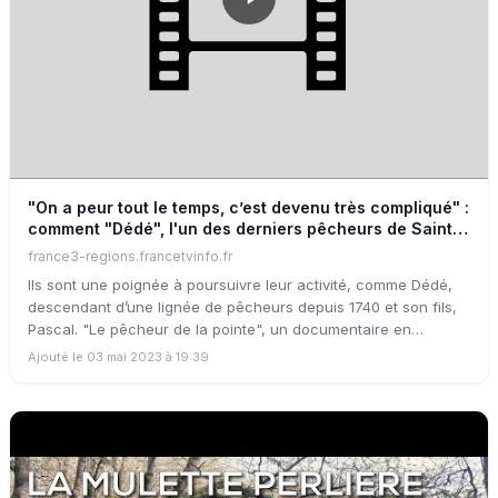
"On a peur tout le temps, c’est devenu très compliqué" :
comment "Dédé", l'un des derniers pêcheurs de Saint-
Tropez, résiste au milieu des yachts de luxe
france3-regions.francetvinfo.fr
Ils sont une poignée à poursuivre leur activité, comme Dédé,
descendant d’une lignée de pêcheurs depuis 1740 et son fils,
Pascal. "Le pêcheur de la pointe", un documentaire en
immersion aux côtés de ces pêcheurs qui résistent.
Ajouté le 03 mai 2023 à 19:39