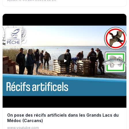
présence du silure en Gironde : son évolution, son régime
alimentaire, son rôle dans la biodiversité et les enjeux qu’il
représente pour la pêche et l’environnement. Au programme :
Origine et expansion du silure en Gironde ; Analyse de son
alimentation et de son impact écologique ; Témoignages de
pêcheurs et d'experts ; Faut-il s’inquiéter de sa présence ou
l'accepter comme un nouvel acteur aquatique ?
On pose des récifs artificiels dans les Grands Lacs du
Médoc (Carcans)
www.youtube.com