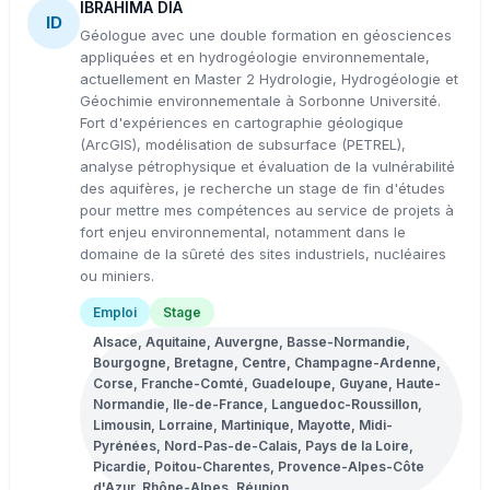
IBRAHIMA DIA
ID
Géologue avec une double formation en géosciences
appliquées et en hydrogéologie environnementale,
actuellement en Master 2 Hydrologie, Hydrogéologie et
Géochimie environnementale à Sorbonne Université.
Fort d'expériences en cartographie géologique
(ArcGIS), modélisation de subsurface (PETREL),
analyse pétrophysique et évaluation de la vulnérabilité
des aquifères, je recherche un stage de fin d'études
pour mettre mes compétences au service de projets à
fort enjeu environnemental, notamment dans le
domaine de la sûreté des sites industriels, nucléaires
ou miniers.
Emploi
Stage
Alsace, Aquitaine, Auvergne, Basse-Normandie,
Bourgogne, Bretagne, Centre, Champagne-Ardenne,
Corse, Franche-Comté, Guadeloupe, Guyane, Haute-
Normandie, Ile-de-France, Languedoc-Roussillon,
Limousin, Lorraine, Martinique, Mayotte, Midi-
Pyrénées, Nord-Pas-de-Calais, Pays de la Loire,
Picardie, Poitou-Charentes, Provence-Alpes-Côte
d'Azur, Rhône-Alpes, Réunion