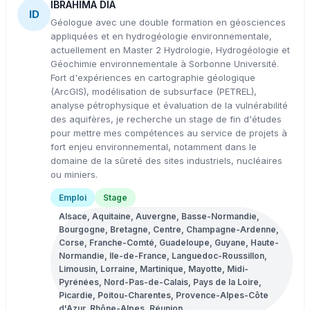
IBRAHIMA DIA
ID
Géologue avec une double formation en géosciences
appliquées et en hydrogéologie environnementale,
actuellement en Master 2 Hydrologie, Hydrogéologie et
Géochimie environnementale à Sorbonne Université.
Fort d'expériences en cartographie géologique
(ArcGIS), modélisation de subsurface (PETREL),
analyse pétrophysique et évaluation de la vulnérabilité
des aquifères, je recherche un stage de fin d'études
pour mettre mes compétences au service de projets à
fort enjeu environnemental, notamment dans le
domaine de la sûreté des sites industriels, nucléaires
ou miniers.
Emploi
Stage
Alsace, Aquitaine, Auvergne, Basse-Normandie,
Bourgogne, Bretagne, Centre, Champagne-Ardenne,
Corse, Franche-Comté, Guadeloupe, Guyane, Haute-
Normandie, Ile-de-France, Languedoc-Roussillon,
Limousin, Lorraine, Martinique, Mayotte, Midi-
Pyrénées, Nord-Pas-de-Calais, Pays de la Loire,
Picardie, Poitou-Charentes, Provence-Alpes-Côte
d'Azur, Rhône-Alpes, Réunion