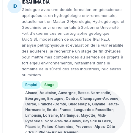
IBRAHIMA DIA
ID
Géologue avec une double formation en géosciences
appliquées et en hydrogéologie environnementale,
actuellement en Master 2 Hydrologie, Hydrogéologie et
Géochimie environnementale à Sorbonne Université.
Fort d'expériences en cartographie géologique
(ArcGIS), modélisation de subsurface (PETREL),
analyse pétrophysique et évaluation de la vulnérabilité
des aquifères, je recherche un stage de fin d'études
pour mettre mes compétences au service de projets à
fort enjeu environnemental, notamment dans le
domaine de la sûreté des sites industriels, nucléaires
ou miniers.
Emploi
Stage
Alsace, Aquitaine, Auvergne, Basse-Normandie,
Bourgogne, Bretagne, Centre, Champagne-Ardenne,
Corse, Franche-Comté, Guadeloupe, Guyane, Haute-
Normandie, Ile-de-France, Languedoc-Roussillon,
Limousin, Lorraine, Martinique, Mayotte, Midi-
Pyrénées, Nord-Pas-de-Calais, Pays de la Loire,
Picardie, Poitou-Charentes, Provence-Alpes-Côte
d'Azur, Rhône-Alpes, Réunion