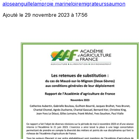
alose
anguille
lamproie marine
loire
migrateurs
saumon
Ajouté le 29 novembre 2023 à 17:56